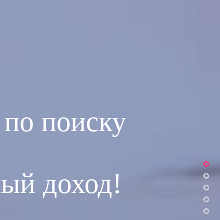
 по поиску
Sect
ый доход!
Sect
Sect
Sect
Sect