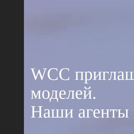
WCC приглаша
моделей.
Наши агенты 