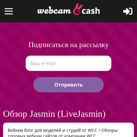
Подписаться на рассылку
Отправить
Обзор Jasmin (LiveJasmin)
Вебкам блог для моделей и студий от WCC
/
Обзоры
топовых вебкам сайтов от компании WCC