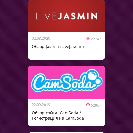
02.08.2020
22747
Обзор Jasmin (LiveJasmin)
22.09.2019
62867
Обзор сайта CamSoda /
Регистрация на CamSoda