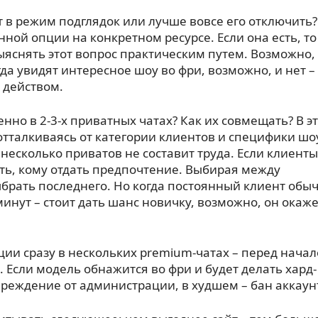
в режим подглядок или лучше вовсе его отключить?
нной опции на конкретном ресурсе. Если она есть, то
выяснять этот вопрос практическим путем. Возможно,
да увидят интересное шоу во фри, возможно, и нет –
 действом.
енно в 2-3-х приватных чатах? Как их совмещать? В э
тталкиваясь от категории клиентов и специфики шо
 несколько приватов не составит труда. Если клиенты
ть, кому отдать предпочтение. Выбирая между
брать последнего. Но когда постоянный клиент обы
минут – стоит дать шанс новичку, возможно, он окаж
ии сразу в нескольких premium-чатах – перед нача
. Если модель обнажится во фри и будет делать хард-
преждение от администрации, в худшем – бан аккаун