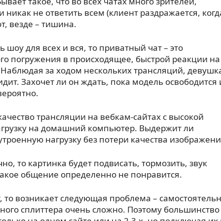
вает такое, что во всех чатах много зрителей,
и никак не ответить всем (клиент раздражается, когд
от, везде – тишина.
шоу для всех и вся, то приватный чат – это
ого погружения в происходящее, быстрой реакции на
 Наблюдая за ходом нескольких трансляций, девушк
идит. Захочет ли он ждать, пока модель освободится 
вероятно.
 качество трансляции на вебкам-сайтах с высокой
грузку на домашний компьютер. Выдержит ли
утроенную нагрузку без потери качества изображени
но, то картинка будет подвисать, тормозить, звук
такое общение определенно не понравится.
, то возникает следующая проблема – самостоятель
иного сплиттера очень сложно. Поэтому большинство
олько на одном сайте или на 2-3-х, но подключая их