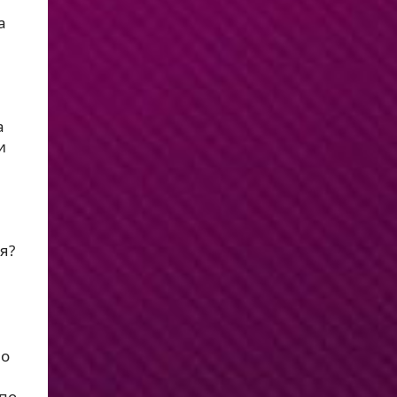
а
а
и
я?
но
 по