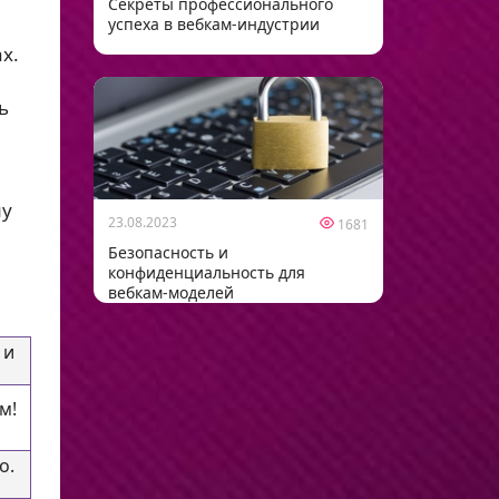
Секреты профессионального
успеха в вебкам-индустрии
х.
ь
му
23.08.2023
1681
Безопасность и
конфиденциальность для
вебкам-моделей
 и
м!
о.