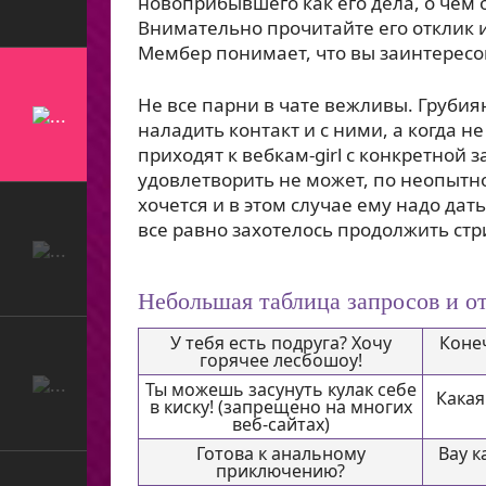
новоприбывшего как его дела, о чем о
Внимательно прочитайте его отклик и 
Мембер понимает, что вы заинтересов
Не все парни в чате вежливы. Грубия
наладить контакт и с ними, а когда н
приходят к вебкам-girl с конкретной 
удовлетворить не может, по неопытно
хочется и в этом случае ему надо дать
все равно захотелось продолжить стр
Небольшая таблица запросов и от
У тебя есть подруга? Хочу
Конеч
горячее лесбошоу!
Ты можешь засунуть кулак себе
Какая
в киску! (запрещено на многих
веб-сайтах)
Готова к анальному
Вау к
приключению?