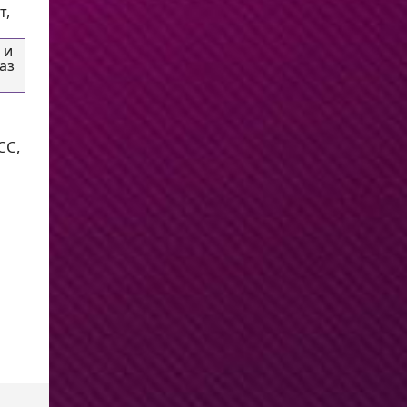
т,
 и
аз
CC,